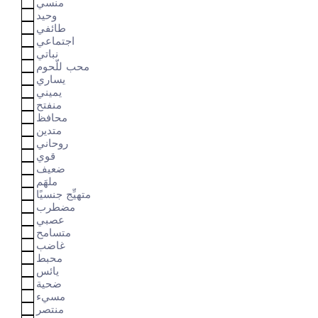
منسي
وحيد
طائفي
اجتماعي
نباتي
محب للّحوم
يساري
يميني
منفتح
محافظ
متدين
روحاني
قوي
ضعيف
ملهَم
متهيِّج جنسيًا
مضطرب
عصبي
متسامح
غاضب
محبط
يائس
ضحية
مسيء
منتصر