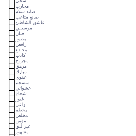
سخي
محارب
صانع سلام
صانع متاعب
عاشق الشاطئ
موسيقي
فنان
مصور
راقص
مخادع
كاذب
مجروح
مرهق
مبارك
عفوي
منسجم
عشوائي
شجاع
غيور
واعي
محطم
مخلص
مؤمن
غير لبق
مشهور