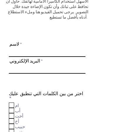
الأسهل استخدام الكاميرا الأمامية لهاتفك. حاول أن
تحافظ على ثباتك وأن تكون الإضاءة جيدة خلال
التصوير. يرجى تحميل الفيديو هنا وملء الاستطلاع
أدناه بأفضل ما تستطيع.
لاسم
البريد الإلكتروني
اختر من بين الكلمات التي تنطبق عليك
إ
*
ل
ام
ز
أب
ا
أخت
م
أخ
ي
حبيب
مذنب