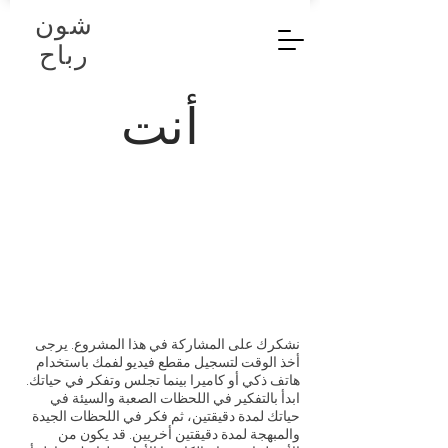
شون
رباح
أنت
نشكرك على المشاركة في هذا المشروع. يرجى
أخذ الوقت لتسجيل مقطع فيديو لفمك باستخدام
هاتف ذكي أو كاميرا بينما تجلس وتفكر في حياتك.
ابدأ بالتفكير في اللحظات الصعبة والسيئة في
حياتك لمدة دقيقتين، ثم فكر في اللحظات الجيدة
والمبهجة لمدة دقيقتين أخريين. قد يكون من