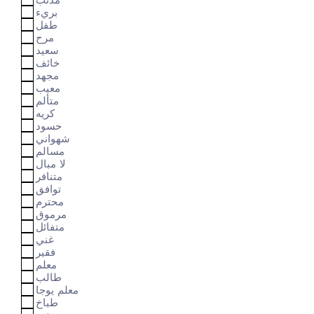
بريء
طفل
مرح
سعيد
خائف
مجهد
معيب
متألم
كريه
حسود
شهواني
مسالم
لا مبال
متنافر
توافق
محترم
مرموق
متفائل
غني
فقير
معلم
طالب
معلم يوجا
طباخ