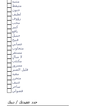
متنبه
متيقظ
حنون
لطيف
رؤوف
محب
كبير
يافع
جميل
قبيح
عصابي
متجاوب
مستقر
لا مبالٍ
مكتئب
مسرور
قليل الصبر
مقيد
متحرر
عنيف
ساحر
فضولي
حدد عقيدتك / دينك